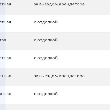
етная
за выездом арендатора
етная
с отделкой
тая
с отделкой
етная
с отделкой
етная
за выездом арендатора
анная
с отделкой