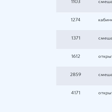
1103
смеш
1274
кабин
1371
смеш
1612
откры
2859
смеш
4171
откры