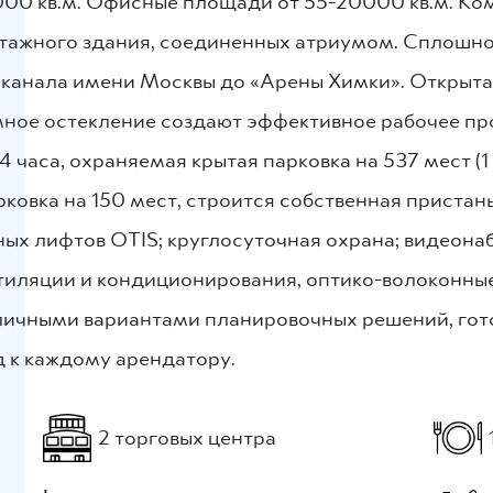
0 кв.м. Офисные площади от 55-20000 кв.м. Компл
тажного здания, соединенных атриумом. Сплошно
т канала имени Москвы до «Арены Химки». Открыт
ное остекление создают эффективное рабочее пр
4 часа, охраняемая крытая парковка на 537 мест (1
ковка на 150 мест, строится собственная пристан
ных лифтов OTIS; круглосуточная охрана; видеона
нтиляции и кондиционирования, оптико-волоконн
ичными вариантами планировочных решений, готов
д к каждому арендатору.
2 торговых центра