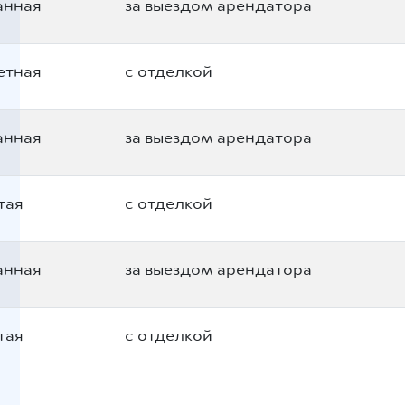
анная
за выездом арендатора
етная
с отделкой
анная
за выездом арендатора
тая
с отделкой
анная
за выездом арендатора
тая
с отделкой